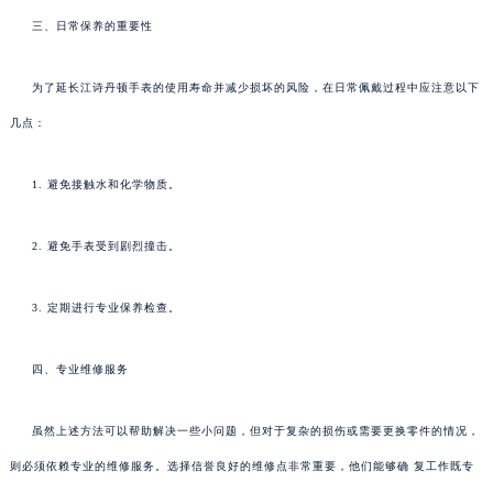
三、日常保养的重要性
为了延长江诗丹顿手表的使用寿命并减少损坏的风险，在日常佩戴过程中应注意以下
几点：
1. 避免接触水和化学物质。
2. 避免手表受到剧烈撞击。
3. 定期进行专业保养检查。
四、专业维修服务
虽然上述方法可以帮助解决一些小问题，但对于复杂的损伤或需要更换零件的情况，
则必须依赖专业的维修服务。选择信誉良好的维修点非常重要，他们能够确 复工作既专