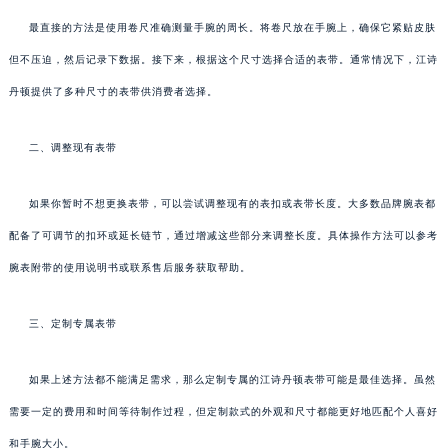
最直接的方法是使用卷尺准确测量手腕的周长。将卷尺放在手腕上，确保它紧贴皮肤
但不压迫，然后记录下数据。接下来，根据这个尺寸选择合适的表带。通常情况下，江诗
丹顿提供了多种尺寸的表带供消费者选择。
二、调整现有表带
如果你暂时不想更换表带，可以尝试调整现有的表扣或表带长度。大多数品牌腕表都
配备了可调节的扣环或延长链节，通过增减这些部分来调整长度。具体操作方法可以参考
腕表附带的使用说明书或联系售后服务获取帮助。
三、定制专属表带
如果上述方法都不能满足需求，那么定制专属的江诗丹顿表带可能是最佳选择。虽然
需要一定的费用和时间等待制作过程，但定制款式的外观和尺寸都能更好地匹配个人喜好
和手腕大小。