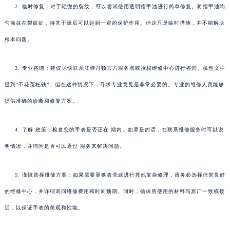
2. 临时修复：对于轻微的裂纹，可以尝试使用透明指甲油进行简单修复。将指甲油均
匀涂抹在裂纹处，待其干燥后可以起到一定的保护作用。但这只是临时措施，并不能解决
根本问题。
3. 专业咨询：建议尽快联系江诗丹顿官方服务点或授权维修中心进行咨询。虽然文中
提到“不花冤枉钱”，但在这种情况下，寻求专业意见是非常必要的。专业的维修人员能够
提供准确的诊断和修复方案。
4. 了解 政策：检查您的手表是否还在 期内。如果是的话，在联系维修服务时可以说
明情况，并询问是否可以通过 服务来解决问题。
5. 谨慎选择维修方案：如果需要更换表壳或进行其他复杂修理，请务必选择信誉良好
的维修中心，并详细询问维修费用和时间预期。同时，确保所使用的材料与原厂一致或接
近，以保证手表的美观和性能。