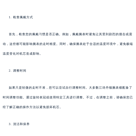
1. 检查佩戴方式
首先，检查您的佩戴习惯是否正确。例如，佩戴腕表时避免让其受到剧烈的撞击或震
动，这些都可能影响腕表的走时精度。同时，确保腕表处于合适的温度环境中，避免极端
温度变化对机芯造成影响。
2. 调整时间
如果只是轻微的走时不准，您可以尝试自行调整时间。大多数江诗丹顿腕表都配备了
时间调整功能。通过旋转表冠或使用特定工具进行调整。不过，在调整之前，请确保您已
经了解正确的操作方法以避免损坏机芯。
3. 清洁和保养