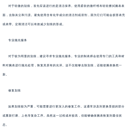
对于轻微的划痕，首先应该进行的是清洁保养。使用柔软的微纤维布轻轻擦拭腕表表
面，去除灰尘和污渍。避免使用含有化学成分的清洁剂或溶剂，因为它们可能会损害表壳
或表带。定期清洁可以有效减少划痕的形成。
专业抛光服务
对于较为明显的划痕，建议寻求专业抛光服务。专业的制表师会使用专门的工具和材
料对腕表进行抛光处理，恢复其原有的光泽。这不仅能够去除划痕，还能使腕表焕然一
新。
修复划痕
如果划痕较为严重，可能需要进行更深入的修复工作。这通常涉及到更换受损的部分
或重新打磨、上色等复杂工序。虽然这一过程成本较高，但能够确保腕表恢复到最佳状
态。