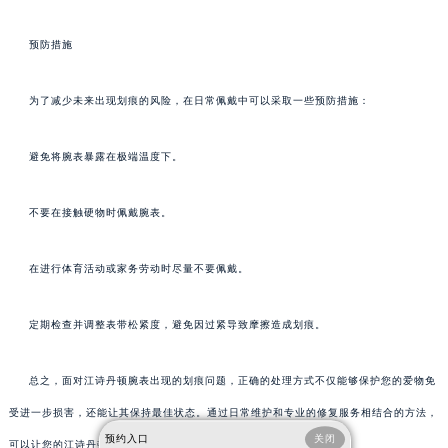
预防措施
为了减少未来出现划痕的风险，在日常佩戴中可以采取一些预防措施：
避免将腕表暴露在极端温度下。
不要在接触硬物时佩戴腕表。
在进行体育活动或家务劳动时尽量不要佩戴。
定期检查并调整表带松紧度，避免因过紧导致摩擦造成划痕。
总之，面对江诗丹顿腕表出现的划痕问题，正确的处理方式不仅能够保护您的爱物免
受进一步损害，还能让其保持最佳状态。通过日常维护和专业的修复服务相结合的方法，
预约入口
关闭
可以让您的江诗丹顿腕表历久弥新。