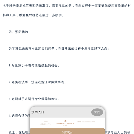
术手段来恢复机芯表面的光滑度。需要注意的是，在此过程中一定要确保使用高质量的材
料和工具，以避免对机芯造成进一步损伤。
四、预防措施
为了避免未来再次出现类似问题，在日常佩戴过程中应注意以下几点：
1.尽量减少手表与硬物接触的机会。
2.避免在洗手、洗澡或游泳时佩戴手表。
3.定期对手表进行专业保养和检查。
预约入口
关闭
4.选择合适的手表盒或包装存放手表。
总之，在处理江诗丹顿手表机芯内部划痕时，请务必谨慎行事，并寻求专业人士的帮
立即预约