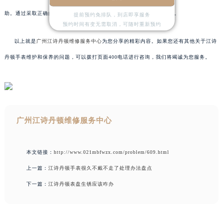
助。通过采取正确的措施和预防方法，可以有效保护您的爱表免受损害。
提前预约免排队，到店即享服务
预约时间有变无需取消，可随时重新预约
以上就是
广州江诗丹顿维修服务中心
为您分享的精彩内容。如果您还有其他关于江诗
丹顿手表维护和保养的问题，可以拨打页面400电话进行咨询，我们将竭诚为您服务。
广州江诗丹顿维修服务中心
本文链接：
http://www.021mbfwzx.com/problem/609.html
上一篇：
江诗丹顿手表很久不戴不走了处理办法盘点
下一篇：
江诗丹顿表盘生锈应该咋办