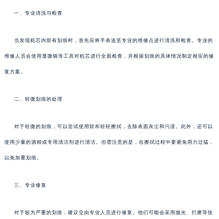
一、专业清洗与检查
当发现机芯内部有划痕时，首先应将手表送至专业的维修点进行清洗和检查。专业的
维修人员会使用显微镜等工具对机芯进行全面检查，并根据划痕的具体情况制定相应的修
复方案。
二、轻微划痕的处理
对于轻微的划痕，可以尝试使用软布轻轻擦拭，去除表面灰尘和污渍。此外，还可以
使用少量的酒精或专用清洁剂进行清洁。但需注意的是，在擦拭过程中要避免用力过猛，
以免加重划痕。
三、专业修复
对于较为严重的划痕，建议交由专业人员进行修复。他们可能会采用抛光、打磨等技