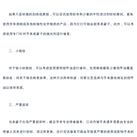
如果只是轻微的划痕或磨损，可以尝试使用软布和少量的中性清洁剂轻轻擦拭。避免
使用含有酒精或其他刺激性化学物质的产品，因为它们可能会损害表蒙子。此外，可以考
虑使用专门针对手表表蒙子的抛光剂进行修复。
二、小裂纹
对于较小的裂纹，可以考虑使用透明指甲油进行修补。先用棉签蘸取少量指甲油覆盖
裂纹处，待其干燥后检查效果。这种方法简单快捷，但要注意选择与手表颜色相近的指甲
油以保持美观。
三、严重损坏
当表蒙子出现严重损坏时，建议寻求专业维修服务。江诗丹顿手表通常需要由专业的
维修人员来进行拆卸、清洁和更换。自行尝试修复可能会导致更严重的损害或影响手表的