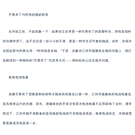
芒果布丁与时间的微妙联系
在开始之前，不妨想象一下：如果你正在享受一杯芒果布丁的甜蜜时光，突然发现时
间仿佛停滞了。这不仅仅是一份小小的不便，更是一种对生活节奏的挑战。此时，你或许
会想起那句经典台词：“时间就是金钱。”于是，在解决江诗丹顿腕表走慢的问题上，我们
也能找到一种独特的“芒果布丁”式思考方式——用轻松的心态去面对问题。
检查电池电量
就像芒果布丁需要新鲜的材料才能保持其最佳口感一样，江诗丹顿腕表的电池电量也
是其精准运行的关键。首先，请确保你的手表没有因为电池电量不足而影响了走时。通常
情况下，江诗丹顿手表配备的是高能效电池或可充电电池系统。检查电池状态，并根据需
要更换或充电是第一步。