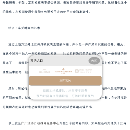
丹顿腕表。例如，定期检查表带是否紧固、表冠是否密封良好等细节问题。这些看似微小
的操作，在长期使用中却能有效延长手表的使用寿命和准确性。
结语：享受时间的艺术
通过上述方法处理江诗丹顿腕表走慢的问题，并不是一件严肃而沉重的任务。相反，
在这个过程中融入一些轻松幽默的元素——比如将解决问题的过程比作享受一份美味的芒
预约入口
关闭
果布丁——能够让整个过程变得更加有趣和愉悦。记住，在追求精准的同时也不要忘了享
受生活中的每一刻美好时光。
立即预约
最后，请记得无论面对多小的问题或挑战，保持乐观的态度和细致的操作总能带来意
提前预约免排队，到店即享服务
预约时间有变无需取消，可随时重新预约
想不到的效果。就像一杯完美的芒果布丁总能在舌尖上绽放出无限惊喜一样，在处理江诗
丹顿腕表的问题时也总能找到那份属于自己的独特乐趣与满足感。
以上就是
广州江诗丹顿维修服务中心
为您分享的精彩内容。如果您还有其他关于江诗